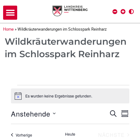
Home
»
Wildkräuterwanderungen im Schlosspark Reinharz
Wildkräuterwanderungen
im Schlosspark Reinharz
Es wurden keine Ergebnisse gefunden.
H
i
n
Anstehende
V
V
SUCHE
w
ZUSAM
e
D
e
i
e
s
a
r
VERA
Heute
NÄCHSTE
Veranstaltungen
Vorherige
t
r