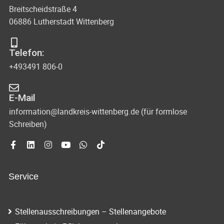
n
v
Breitscheidstraße 4
n
06886 Lutherstadt Wittenberg
i
a
g
Telefon:
v
+493491 806-0
i
a
g
t
E-Mail
a
i
information@landkreis-wittenberg.de (für formlose
t
Schreiben)
o
i
o
n
n
Service
Stellenausschreibungen – Stellenangebote