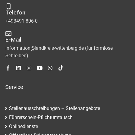
n
i
a
Telefon:
g
v
+493491 806-0
i
a
g
E-Mail
t
information@landkreis-wittenberg.de (für formlose
a
i
Schreiben)
t
o
i
o
n
n
Service
Stellenausschreibungen – Stellenangebote
Führerschein-Pflichtumtausch
Onlinedienste