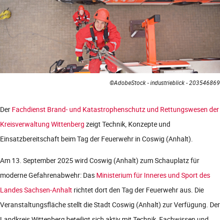
©AdobeStock - industrieblick - 203546869
Der
Fachdienst Brand- und Katastrophenschutz und Rettungswesen der
Kreisverwaltung Wittenberg
zeigt Technik, Konzepte und
Einsatzbereitschaft beim Tag der Feuerwehr in Coswig (Anhalt).
Am 13. September 2025 wird Coswig (Anhalt) zum Schauplatz für
moderne Gefahrenabwehr: Das
Ministerium für Inneres und Sport des
Landes Sachsen-Anhalt
richtet dort den Tag der Feuerwehr aus. Die
Veranstaltungsfläche stellt die Stadt Coswig (Anhalt) zur Verfügung. Der
Landkreis Wittenberg beteiligt sich aktiv mit Technik, Fachwissen und