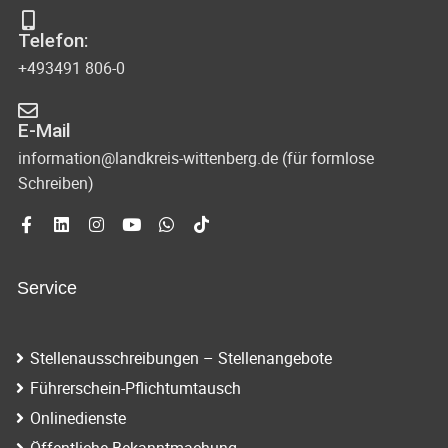
s
-
Telefon:
u
i
+493491 806-0
n
c
d
E-Mail
h
A
information@landkreis-wittenberg.de (für formlose
t
Schreiben)
n
s
e
i
n
c
Service
-
h
N
t
Stellenausschreibungen – Stellenangebote
e
a
Führerschein-Pflichtumtausch
n
v
Onlinedienste
n
Öffentliche Bekanntmachung