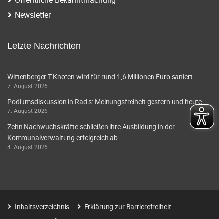
i
a
Newsletter
g
v
i
a
Letzte Nachrichten
g
t
a
Wittenberger T-Knoten wird für rund 1,6 Millionen Euro saniert
i
7. August 2026
t
o
Podiumsdiskussion in Radis: Meinungsfreiheit gestern und heute
i
7. August 2026
o
n
Zehn Nachwuchskräfte schließen ihre Ausbildung in der
n
Kommunalverwaltung erfolgreich ab
4. August 2026
Inhaltsverzeichnis
Erklärung zur Barrierefreiheit