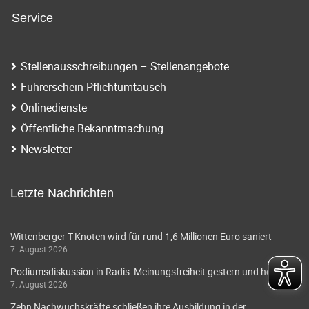
g
v
Service
i
a
g
t
Stellenausschreibungen – Stellenangebote
a
Führerschein-Pflichtumtausch
i
t
Onlinedienste
o
i
Öffentliche Bekanntmachung
o
n
Newsletter
n
Letzte Nachrichten
Wittenberger T-Knoten wird für rund 1,6 Millionen Euro saniert
7. August 2026
Podiumsdiskussion in Radis: Meinungsfreiheit gestern und heute
7. August 2026
Zehn Nachwuchskräfte schließen ihre Ausbildung in der