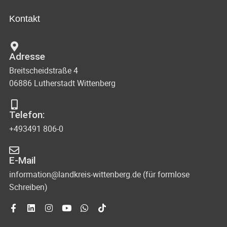
a
u
i
l
Kontakt
n
c
t
d
u
h
Adresse
A
n
Breitscheidstraße 4
t
n
g
06886 Lutherstadt Wittenberg
s
e
e
i
n
Telefon:
n
c
+493491 806-0
-
h
N
t
E-Mail
e
a
information@landkreis-wittenberg.de (für formlose
Schreiben)
n
v
n
i
a