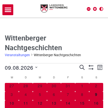
Wittenberger
Nachtgeschichten
Veranstaltungen
Wittenberger Nachtgeschichten
09.08.2026
V
V
SUCHE
MON
Filter Anze
D
e
e
M
D
M
D
F
S
S
K
a
r
t
0 Veranstaltungen
0 Veranstaltungen
0 Veranstaltungen
0 Veranstaltungen
0 Veranstaltungen
0 Veranstaltu
0 Vera
27
28
29
30
31
1
2
a
r
a
u
l
0 Veranstaltungen
0 Veranstaltungen
0 Veranstaltungen
0 Veranstaltungen
0 Veranstaltungen
0 Veranstaltu
0 Vera
3
4
5
6
7
8
9
a
m
n
e
w
0 Veranstaltungen
0 Veranstaltungen
0 Veranstaltungen
0 Veranstaltungen
0 Veranstaltungen
0 Veranstaltu
0 Vera
10
11
12
13
14
15
16
s
n
ä