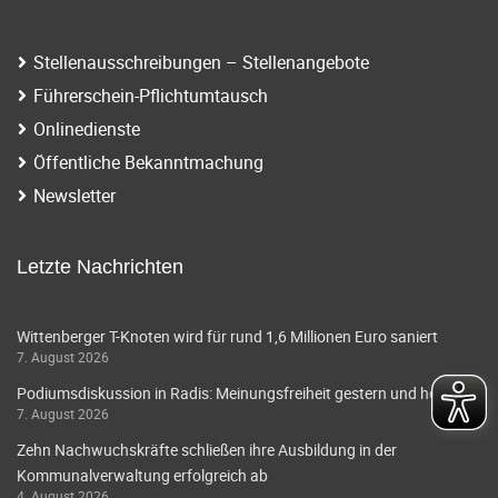
i
a
g
t
Stellenausschreibungen – Stellenangebote
a
Führerschein-Pflichtumtausch
i
t
Onlinedienste
o
i
Öffentliche Bekanntmachung
o
n
Newsletter
n
Letzte Nachrichten
Wittenberger T-Knoten wird für rund 1,6 Millionen Euro saniert
7. August 2026
Podiumsdiskussion in Radis: Meinungsfreiheit gestern und heute
7. August 2026
Zehn Nachwuchskräfte schließen ihre Ausbildung in der
Kommunalverwaltung erfolgreich ab
4. August 2026