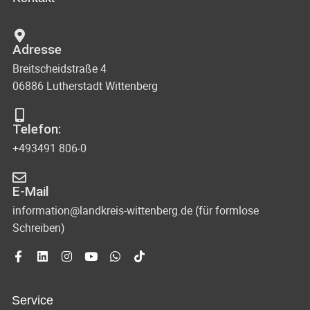
n
c
t
d
u
h
Adresse
A
n
Breitscheidstraße 4
t
n
g
06886 Lutherstadt Wittenberg
s
e
e
i
n
Telefon:
n
c
+493491 806-0
-
h
N
t
E-Mail
e
a
information@landkreis-wittenberg.de (für formlose
Schreiben)
n
v
n
i
a
g
v
Service