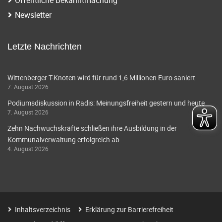
i
a
Newsletter
g
v
i
a
Letzte Nachrichten
g
t
a
Wittenberger T-Knoten wird für rund 1,6 Millionen Euro saniert
i
7. August 2026
t
o
Podiumsdiskussion in Radis: Meinungsfreiheit gestern und heute
i
7. August 2026
o
n
Zehn Nachwuchskräfte schließen ihre Ausbildung in der
n
Kommunalverwaltung erfolgreich ab
4. August 2026
Inhaltsverzeichnis
Erklärung zur Barrierefreiheit