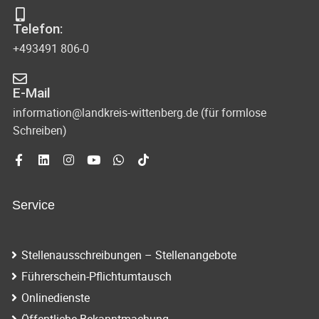
s
-
Telefon:
u
i
+493491 806-0
n
c
d
E-Mail
h
A
information@landkreis-wittenberg.de (für formlose
t
Schreiben)
n
s
e
i
n
c
Service
-
h
N
t
Stellenausschreibungen – Stellenangebote
e
a
Führerschein-Pflichtumtausch
n
v
Onlinedienste
n
Öffentliche Bekanntmachung