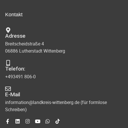
h
t
s
-
a
Kontakt
u
i
l
n
c
t
Adresse
d
u
h
Breitscheidstraße 4
A
n
06886 Lutherstadt Wittenberg
t
n
g
s
e
e
Telefon:
i
n
+493491 806-0
n
c
-
h
E-Mail
N
t
information@landkreis-wittenberg.de (für formlose
Schreiben)
e
a
n
v