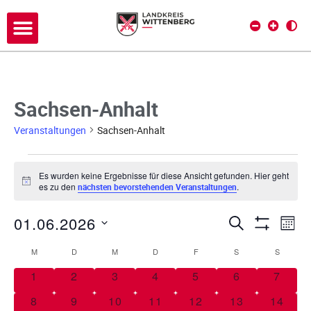
Sachsen-Anhalt
Veranstaltungen
Sachsen-Anhalt
Es wurden keine Ergebnisse für diese Ansicht gefunden. Hier geht
H
es zu den
.
nächsten bevorstehenden Veranstaltungen
i
n
01.06.2026
w
V
V
SUCHE
MON
e
Filter Anze
i
D
e
e
M
D
M
D
F
S
S
s
K
a
r
t
0 Veranstaltungen
0 Veranstaltungen
0 Veranstaltungen
0 Veranstaltungen
0 Veranstaltungen
0 Veranstaltu
0 Vera
1
2
3
4
5
6
7
a
r
a
u
l
0 Veranstaltungen
0 Veranstaltungen
0 Veranstaltungen
0 Veranstaltungen
0 Veranstaltungen
0 Veranstaltu
0 Vera
8
9
10
11
12
13
14
a
m