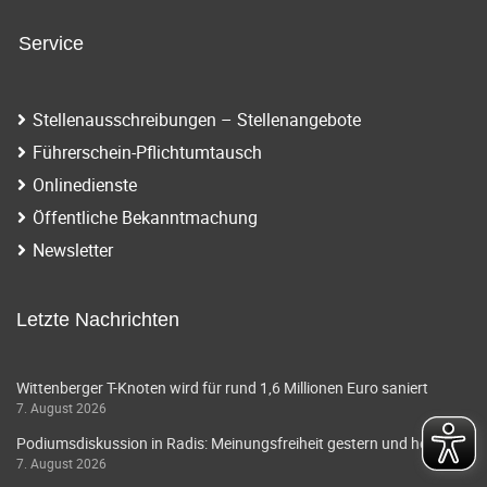
n
i
a
Service
g
v
i
a
Stellenausschreibungen – Stellenangebote
g
t
Führerschein-Pflichtumtausch
a
Onlinedienste
i
t
Öffentliche Bekanntmachung
o
i
Newsletter
o
n
n
Letzte Nachrichten
Wittenberger T-Knoten wird für rund 1,6 Millionen Euro saniert
7. August 2026
Podiumsdiskussion in Radis: Meinungsfreiheit gestern und heute
7. August 2026