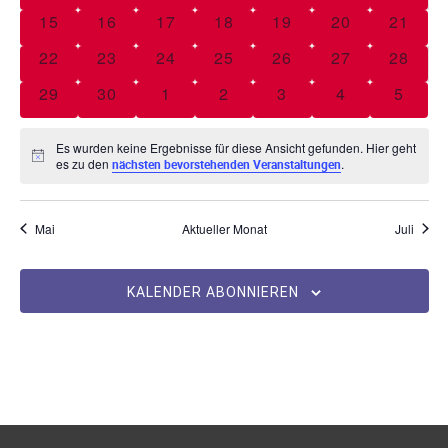
n
e
w
0 Veranstaltungen
0 Veranstaltungen
0 Veranstaltungen
0 Veranstaltungen
0 Veranstaltungen
0 Veranstaltu
0 Vera
15
16
17
18
19
20
21
s
n
ä
n
0 Veranstaltungen
0 Veranstaltungen
0 Veranstaltungen
0 Veranstaltungen
0 Veranstaltungen
0 Veranstaltu
0 Vera
22
23
24
25
26
27
28
h
t
s
d
l
0 Veranstaltungen
0 Veranstaltungen
0 Veranstaltungen
0 Veranstaltungen
0 Veranstaltungen
0 Veranstaltu
0 Vera
29
30
1
2
3
4
5
a
e
e
t
l
n
r
Es wurden keine Ergebnisse für diese Ansicht gefunden. Hier geht
a
.
t
H
es zu den
.
nächsten bevorstehenden Veranstaltungen
v
i
u
l
n
o
w
n
e
Mai
Aktueller Monat
Juli
t
n
i
g
s
V
u
e
KALENDER ABONNIEREN
e
n
n
r
S
g
a
u
A
n
c
s
n