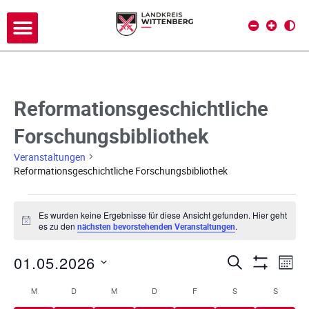
Reformationsgeschichtliche
Forschungsbibliothek
Veranstaltungen
Reformationsgeschichtliche Forschungsbibliothek
Es wurden keine Ergebnisse für diese Ansicht gefunden. Hier geht
H
es zu den
.
nächsten bevorstehenden Veranstaltungen
i
n
01.05.2026
w
V
V
SUCHE
MON
e
Filter Anze
i
D
e
e
M
D
M
D
F
S
S
s
K
a
r