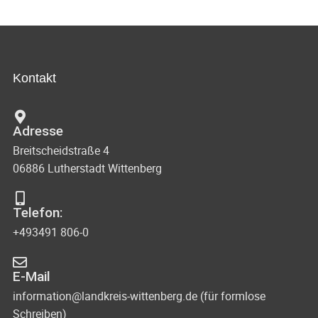
A
n
c
s
n
h
t
s
-
a
Kontakt
u
i
l
n
c
t
Adresse
d
u
h
Breitscheidstraße 4
A
n
06886 Lutherstadt Wittenberg
t
n
g
s
e
e
Telefon:
i
n
+493491 806-0
n
c
-
h
E-Mail
N
t
information@landkreis-wittenberg.de (für formlose
Schreiben)
e