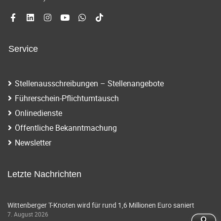
a
n
v
n
i
a
Service
g
v
i
a
Stellenausschreibungen – Stellenangebote
g
t
Führerschein-Pflichtumtausch
a
Onlinedienste
i
t
Öffentliche Bekanntmachung
o
i
Newsletter
o
n
n
Letzte Nachrichten
Wittenberger T-Knoten wird für rund 1,6 Millionen Euro saniert
7. August 2026