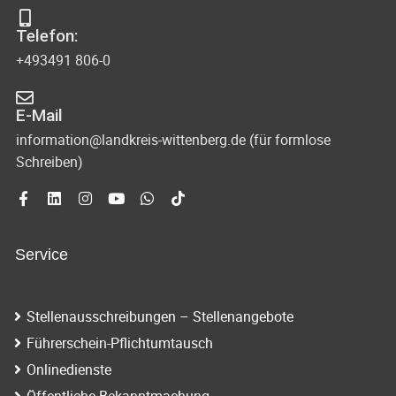
t
s
-
o
Telefon:
u
i
+493491 806-0
V
n
c
i
d
E-Mail
e
h
A
information@landkreis-wittenberg.de (für formlose
w
t
Schreiben)
n
s
e
i
n
c
Service
-
h
N
t
Stellenausschreibungen – Stellenangebote
e
a
Führerschein-Pflichtumtausch
n
v
Onlinedienste
n
Öffentliche Bekanntmachung