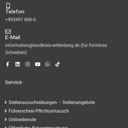
s
-
Telefon:
u
i
+493491 806-0
n
c
d
E-Mail
h
A
information@landkreis-wittenberg.de (für formlose
t
Schreiben)
n
s
e
i
n
c
Service
-
h
N
t
Stellenausschreibungen – Stellenangebote
e
a
Führerschein-Pflichtumtausch
n
v
Onlinedienste
n
Öffentliche Bekanntmachung