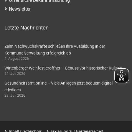
i
a
Newsletter
g
v
i
a
Letzte Nachrichten
g
t
a
Zehn Nachwuchskräfte schließen ihre Ausbildung in der
i
Kommunalverwaltung erfolgreich ab
t
4. August 2026
o
i
Wittenberger Weinfest eröffnet – Genuss vor historischer Kulisse
o
n
24. Juli 2026
n
Gesundheitsamt online – Viele Anliegen jetzt bequem digital
erledigen
23. Juli 2026
Inhaltsverzeichnis
Erklärung zur Barrierefreiheit