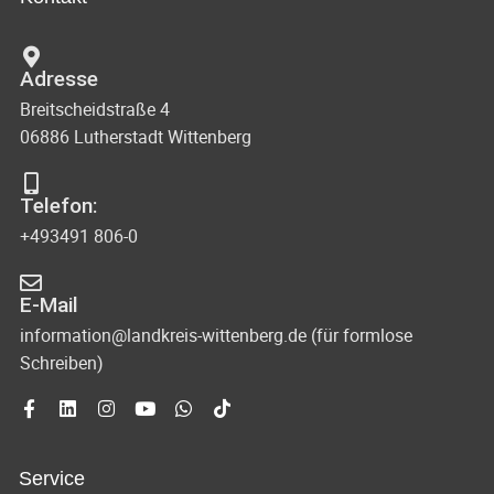
n
c
t
d
u
h
Adresse
A
n
Breitscheidstraße 4
t
n
g
06886 Lutherstadt Wittenberg
s
e
e
i
n
Telefon:
n
c
+493491 806-0
-
h
N
t
E-Mail
e
a
information@landkreis-wittenberg.de (für formlose
Schreiben)
n
v
n
i
a
g
v
Service