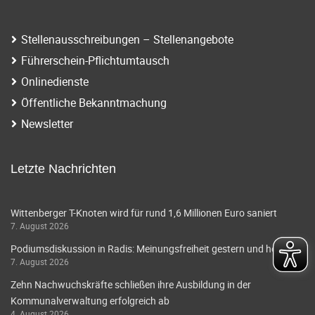
i
a
g
t
Stellenausschreibungen – Stellenangebote
a
Führerschein-Pflichtumtausch
i
t
Onlinedienste
o
i
Öffentliche Bekanntmachung
o
n
Newsletter
n
Letzte Nachrichten
Wittenberger T-Knoten wird für rund 1,6 Millionen Euro saniert
7. August 2026
Podiumsdiskussion in Radis: Meinungsfreiheit gestern und heute
7. August 2026
Zehn Nachwuchskräfte schließen ihre Ausbildung in der
Kommunalverwaltung erfolgreich ab
4. August 2026