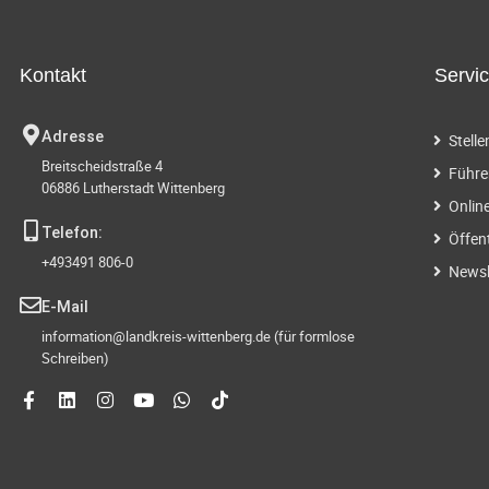
g
t
.
e
S
Kontakt
Servi
u
n
c
Adresse
Stell
h
S
Breitscheidstraße 4
e
Führe
06886 Lutherstadt Wittenberg
n
u
Onlin
a
Telefon:
Öffen
c
c
+493491 806-0
h
Newsl
h
V
E-Mail
e
information@landkreis-wittenberg.de (für formlose
-
r
Schreiben)
a
u
n
s
n
t
a