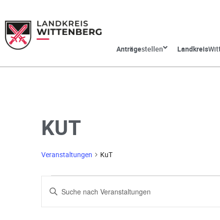
Anträge
stellen
Landkreis
Wit
KUT
Veranstaltungen
KuT
V
G
e
e
b