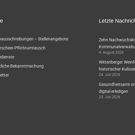
ce
Letzte Nachric
enausschreibungen – Stellenangebote
Zehn Nachwuchskräf
Kommunalverwaltun
rschein-Pflichtumtausch
4. August 2026
edienste
Wittenberger Weinf
tliche Bekanntmachung
historischer Kulisse
etter
24. Juli 2026
Gesundheitsamt onl
digital erledigen
23. Juli 2026