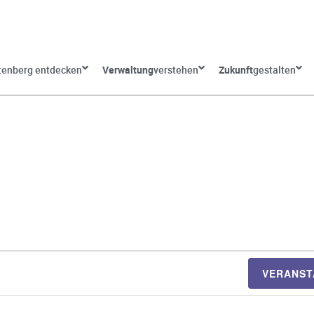
tenberg entdecken
Verwaltung
verstehen
Zukunft
gestalten
VERANST