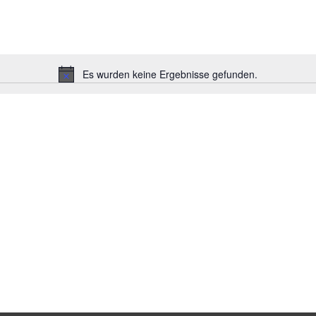
Es wurden keine Ergebnisse gefunden.
H
i
n
w
e
i
s