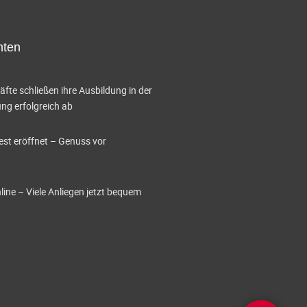
A
n
hten
s
i
te schließen ihre Ausbildung in der
c
g erfolgreich ab
h
est eröffnet – Genuss vor
t
e
ine – Viele Anliegen jetzt bequem
n
-
N
a