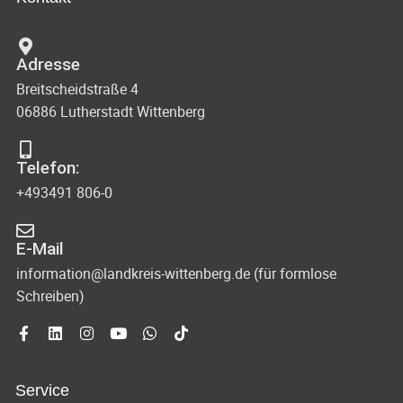
n
c
t
d
u
h
Adresse
A
n
Breitscheidstraße 4
t
n
g
06886 Lutherstadt Wittenberg
s
e
e
i
n
Telefon:
n
c
+493491 806-0
-
h
N
t
E-Mail
e
a
information@landkreis-wittenberg.de (für formlose
Schreiben)
n
v
n
i
a
g
v
Service