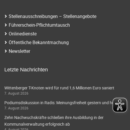
i
a
g
t
Stellenausschreibungen – Stellenangebote
a
Führerschein-Pflichtumtausch
i
t
Onlinedienste
o
i
Öffentliche Bekanntmachung
o
n
Newsletter
n
Letzte Nachrichten
Wittenberger T-Knoten wird für rund 1,6 Millionen Euro saniert
7. August 2026
Podiumsdiskussion in Radis: Meinungsfreiheit gestern und heute
7. August 2026
Zehn Nachwuchskräfte schließen ihre Ausbildung in der
Kommunalverwaltung erfolgreich ab
4. August 2026