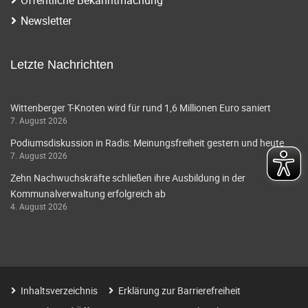
i
a
Newsletter
g
v
i
a
Letzte Nachrichten
g
t
a
Wittenberger T-Knoten wird für rund 1,6 Millionen Euro saniert
i
7. August 2026
t
o
Podiumsdiskussion in Radis: Meinungsfreiheit gestern und heute
i
7. August 2026
o
n
Zehn Nachwuchskräfte schließen ihre Ausbildung in der
n
Kommunalverwaltung erfolgreich ab
4. August 2026
Inhaltsverzeichnis
Erklärung zur Barrierefreiheit