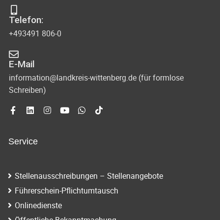
s
-
Telefon:
u
i
+493491 806-0
n
c
d
E-Mail
h
A
information@landkreis-wittenberg.de (für formlose
t
Schreiben)
n
s
e
i
n
c
Service
-
h
N
t
Stellenausschreibungen – Stellenangebote
e
a
Führerschein-Pflichtumtausch
n
v
Onlinedienste
n
Öffentliche Bekanntmachung