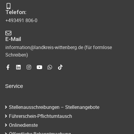
s
-
Telefon:
u
i
+493491 806-0
n
c
d
E-Mail
h
A
information@landkreis-wittenberg.de (für formlose
t
Schreiben)
n
s
e
i
n
c
Service
-
h
N
t
Stellenausschreibungen – Stellenangebote
e
a
Führerschein-Pflichtumtausch
n
v
Onlinedienste
n
Öffentliche Bekanntmachung