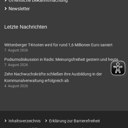
i
a
Newsletter
g
v
i
a
Letzte Nachrichten
g
t
a
Wittenberger T-Knoten wird für rund 1,6 Millionen Euro saniert
i
7. August 2026
t
o
Podiumsdiskussion in Radis: Meinungsfreiheit gestern und heute
i
7. August 2026
o
n
Zehn Nachwuchskräfte schließen ihre Ausbildung in der
n
Kommunalverwaltung erfolgreich ab
4. August 2026
Inhaltsverzeichnis
Erklärung zur Barrierefreiheit