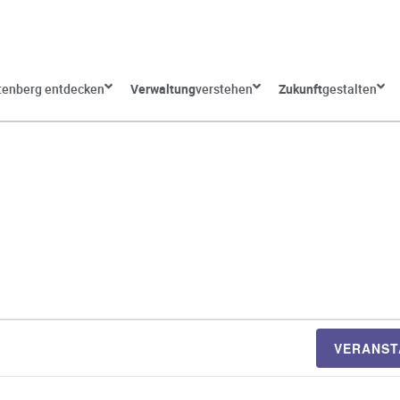
tenberg entdecken
Verwaltung
verstehen
Zukunft
gestalten
VERANST