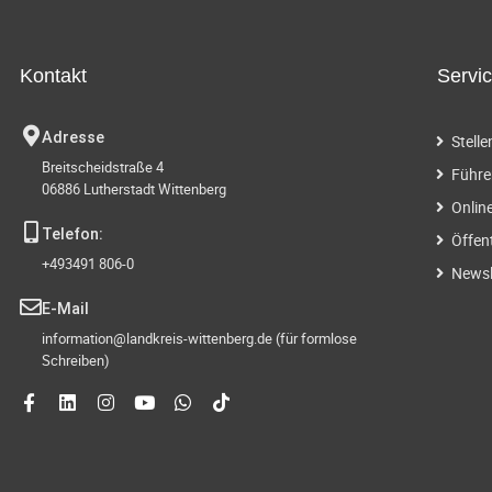
g
t
.
e
S
Kontakt
Servi
u
n
c
Adresse
Stell
h
S
Breitscheidstraße 4
e
Führe
06886 Lutherstadt Wittenberg
n
u
Onlin
a
Telefon:
Öffen
c
c
+493491 806-0
h
Newsl
h
V
E-Mail
e
information@landkreis-wittenberg.de (für formlose
-
r
Schreiben)
a
u
n
s
n
t
a