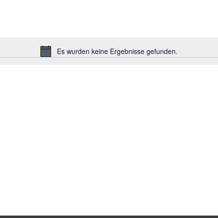
Es wurden keine Ergebnisse gefunden.
H
i
n
w
e
i
s