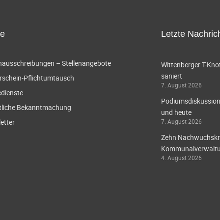
ce
Letzte Nachric
enausschreibungen – Stellenangebote
Wittenberger T-Knot
saniert
rschein-Pflichtumtausch
7. August 2026
edienste
Podiumsdiskussion 
tliche Bekanntmachung
und heute
etter
7. August 2026
Zehn Nachwuchskräf
Kommunalverwaltun
4. August 2026