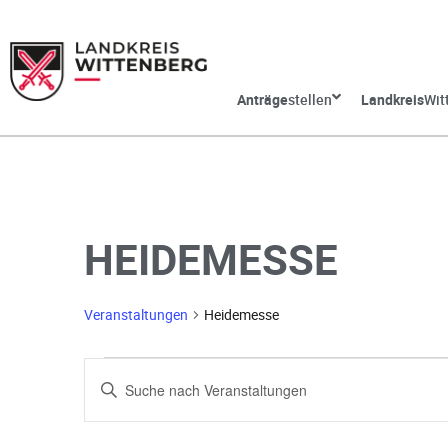
Anträge
stellen
Landkreis
Wit
HEIDEMESSE
Veranstaltungen
Heidemesse
V
G
e
e
b