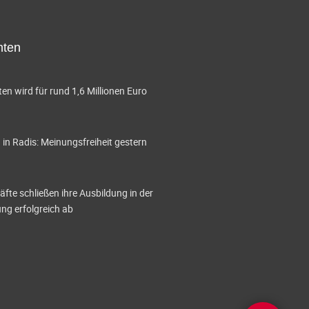
A
n
hten
s
i
en wird für rund 1,6 Millionen Euro
c
h
in Radis: Meinungsfreiheit gestern
t
e
te schließen ihre Ausbildung in der
g erfolgreich ab
n
-
N
a