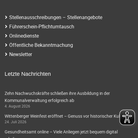
i
a
g
t
Stellenausschreibungen – Stellenangebote
a
Führerschein-Pflichtumtausch
i
t
Onlinedienste
o
i
Öffentliche Bekanntmachung
o
n
Newsletter
n
Letzte Nachrichten
Zehn Nachwuchskräfte schließen ihre Ausbildung in der
Kommunalverwaltung erfolgreich ab
4. August 2026
Wittenberger Weinfest eröffnet – Genuss vor historischer Kulisse
24. Juli 2026
Gesundheitsamt online – Viele Anliegen jetzt bequem digital