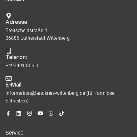
n
c
t
d
u
h
Adresse
A
n
Breitscheidstraße 4
t
n
g
06886 Lutherstadt Wittenberg
s
e
e
i
n
Telefon:
n
c
+493491 806-0
-
h
N
t
E-Mail
e
a
information@landkreis-wittenberg.de (für formlose
Schreiben)
n
v
n
i
a
g
v
Service