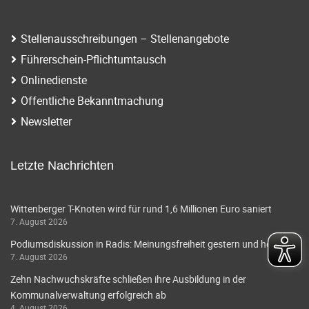
i
a
g
t
Stellenausschreibungen – Stellenangebote
a
Führerschein-Pflichtumtausch
i
t
Onlinedienste
o
i
Öffentliche Bekanntmachung
o
n
Newsletter
n
Letzte Nachrichten
Wittenberger T-Knoten wird für rund 1,6 Millionen Euro saniert
7. August 2026
Podiumsdiskussion in Radis: Meinungsfreiheit gestern und heute
7. August 2026
Zehn Nachwuchskräfte schließen ihre Ausbildung in der
Kommunalverwaltung erfolgreich ab
4. August 2026