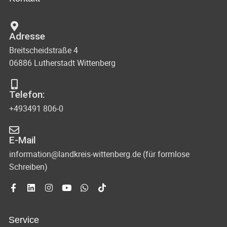
n
c
t
d
u
h
Adresse
A
n
Breitscheidstraße 4
t
n
g
06886 Lutherstadt Wittenberg
s
e
e
i
n
Telefon:
n
c
+493491 806-0
-
h
N
t
E-Mail
e
a
information@landkreis-wittenberg.de (für formlose
Schreiben)
n
v
n
i
a
g
v
Service