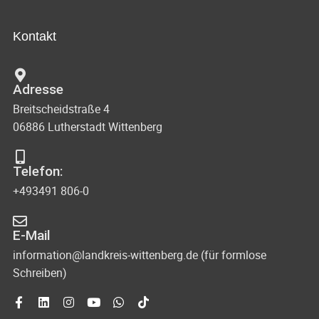
h
t
s
-
a
Kontakt
u
i
l
n
c
t
Adresse
d
u
h
Breitscheidstraße 4
A
n
06886 Lutherstadt Wittenberg
t
n
g
s
e
e
Telefon:
i
n
+493491 806-0
n
c
-
h
E-Mail
N
t
information@landkreis-wittenberg.de (für formlose
Schreiben)
e
a
n
v