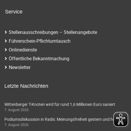
n
i
a
Service
g
v
i
a
Stellenausschreibungen – Stellenangebote
g
t
Führerschein-Pflichtumtausch
a
Onlinedienste
i
t
Öffentliche Bekanntmachung
o
i
Newsletter
o
n
n
Letzte Nachrichten
Wittenberger T-Knoten wird für rund 1,6 Millionen Euro saniert
7. August 2026
Podiumsdiskussion in Radis: Meinungsfreiheit gestern und heute
7. August 2026