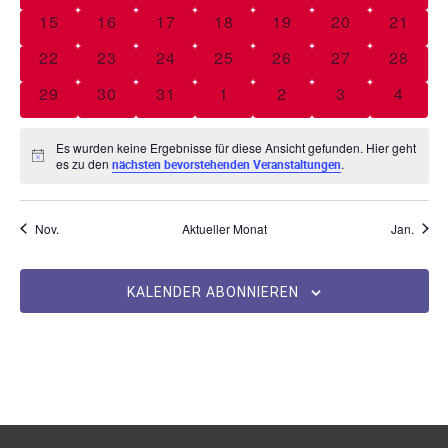
n
e
w
0 Veranstaltungen
0 Veranstaltungen
0 Veranstaltungen
0 Veranstaltungen
0 Veranstaltungen
0 Veranstaltu
0 Vera
15
16
17
18
19
20
21
s
n
ä
n
0 Veranstaltungen
0 Veranstaltungen
0 Veranstaltungen
0 Veranstaltungen
0 Veranstaltungen
0 Veranstaltu
0 Vera
22
23
24
25
26
27
28
h
t
s
d
l
0 Veranstaltungen
0 Veranstaltungen
0 Veranstaltungen
0 Veranstaltungen
0 Veranstaltungen
0 Veranstaltu
0 Vera
29
30
31
1
2
3
4
a
e
e
t
l
n
r
Es wurden keine Ergebnisse für diese Ansicht gefunden. Hier geht
a
.
t
H
es zu den
.
nächsten bevorstehenden Veranstaltungen
v
i
u
l
n
o
w
n
e
Nov.
Aktueller Monat
Jan.
t
n
i
g
s
V
u
e
KALENDER ABONNIEREN
e
n
n
r
S
g
a
u
A
n
c
s
n