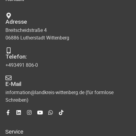
n
c
t
d
u
h
Adresse
A
n
Breitscheidstraße 4
t
n
g
06886 Lutherstadt Wittenberg
s
e
e
i
n
Telefon:
n
c
+493491 806-0
-
h
N
t
E-Mail
e
a
information@landkreis-wittenberg.de (für formlose
Schreiben)
n
v
n
i
a
g
v
Service