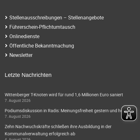
i
a
g
t
Stellenausschreibungen – Stellenangebote
a
Führerschein-Pflichtumtausch
i
t
Onlinedienste
o
i
Öffentliche Bekanntmachung
o
n
Newsletter
n
Letzte Nachrichten
Wittenberger T-Knoten wird für rund 1,6 Millionen Euro saniert
7. August 2026
Podiumsdiskussion in Radis: Meinungsfreiheit gestern und heute
7. August 2026
Zehn Nachwuchskräfte schließen ihre Ausbildung in der
Kommunalverwaltung erfolgreich ab
4. August 2026