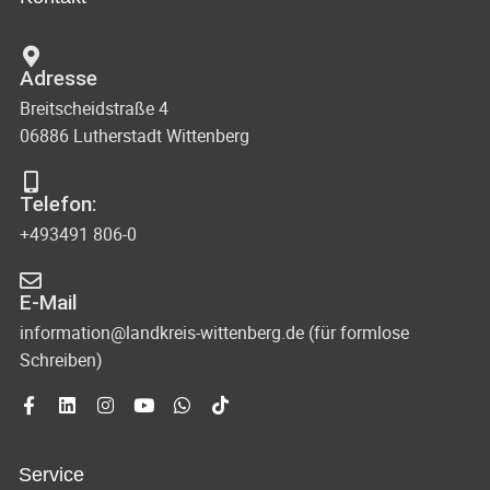
n
c
t
d
u
h
Adresse
A
n
Breitscheidstraße 4
t
n
g
06886 Lutherstadt Wittenberg
s
e
e
i
n
Telefon:
n
c
+493491 806-0
-
h
N
t
E-Mail
e
a
information@landkreis-wittenberg.de (für formlose
Schreiben)
n
v
n
i
a
g
v
Service