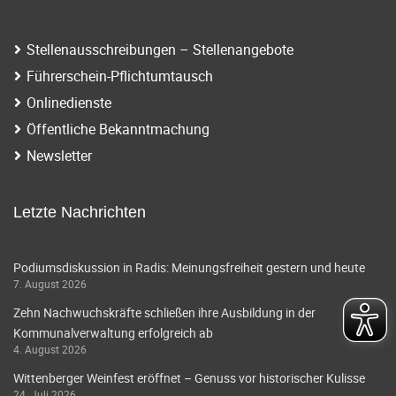
i
a
g
t
Stellenausschreibungen – Stellenangebote
a
Führerschein-Pflichtumtausch
i
t
Onlinedienste
o
i
Öffentliche Bekanntmachung
o
n
Newsletter
n
Letzte Nachrichten
Podiumsdiskussion in Radis: Meinungsfreiheit gestern und heute
7. August 2026
Zehn Nachwuchskräfte schließen ihre Ausbildung in der
Kommunalverwaltung erfolgreich ab
4. August 2026
Wittenberger Weinfest eröffnet – Genuss vor historischer Kulisse
24. Juli 2026