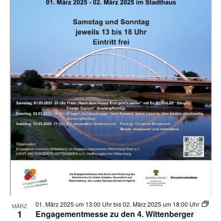
w
a
ä
e
t
l
h
v
a
l
t
e
e
u
l
n
n
n
.
t
t
g
s
u
e
i
n
n
n
S
g
P
u
A
h
c
o
n
h
t
s
-
o
01. März 2025 um 13:00 Uhr
bis
02. März 2025 um 18:00 Uhr
MÄRZ
u
i
1
Engagementmesse zu den 4. Wittenberger
V