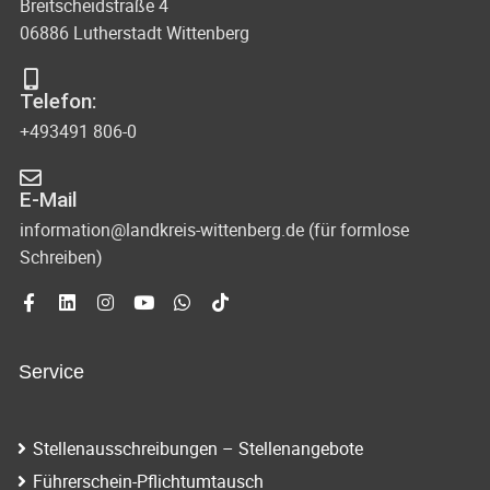
Breitscheidstraße 4
i
a
06886 Lutherstadt Wittenberg
g
t
a
Telefon:
i
t
+493491 806-0
o
i
o
n
E-Mail
n
information@landkreis-wittenberg.de (für formlose
Schreiben)
Service
Stellenausschreibungen – Stellenangebote
Führerschein-Pflichtumtausch