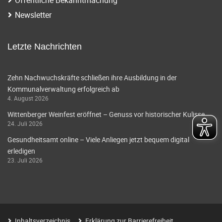
i
t
Newsletter
o
i
o
n
Letzte Nachrichten
n
Zehn Nachwuchskräfte schließen ihre Ausbildung in der
Kommunalverwaltung erfolgreich ab
4. August 2026
Wittenberger Weinfest eröffnet – Genuss vor historischer Kulisse
24. Juli 2026
Gesundheitsamt online – Viele Anliegen jetzt bequem digital
erledigen
23. Juli 2026
Inhaltsverzeichnis
Erklärung zur Barrierefreiheit