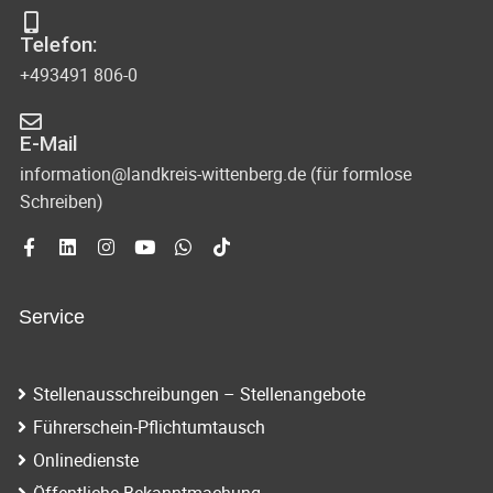
n
t
n
g
Telefon:
s
e
+493491 806-0
e
i
n
n
c
E-Mail
-
h
information@landkreis-wittenberg.de (für formlose
N
Schreiben)
t
e
a
n
v
n
Service
i
a
g
v
Stellenausschreibungen – Stellenangebote
i
a
Führerschein-Pflichtumtausch
g
t
Onlinedienste
a
Öffentliche Bekanntmachung