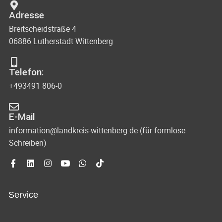
e
a
Adresse
n
v
Breitscheidstraße 4
n
06886 Lutherstadt Wittenberg
i
a
g
Telefon:
v
+493491 806-0
i
a
g
t
E-Mail
a
i
information@landkreis-wittenberg.de (für formlose
t
Schreiben)
o
i
o
n
n
Service