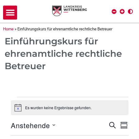
Home
»
Einführungskurs für ehrenamtliche rechtliche Betreuer
Einführungskurs für
ehrenamtliche rechtliche
Betreuer
Es wurden keine Ergebnisse gefunden.
H
i
n
Anstehende
V
V
SUCHE
w
ZUSAM
e
D
e
i
e