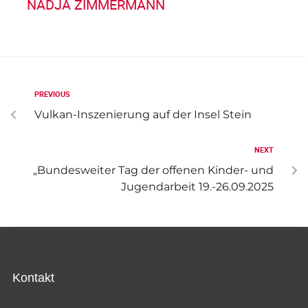
NADJA ZIMMERMANN
u
A
c
n
h
s
-
PREVIOUS
u
i
Vulkan-Inszenierung auf der Insel Stein
n
c
d
NEXT
h
A
„Bundesweiter Tag der offenen Kinder- und
t
Jugendarbeit 19.-26.09.2025
n
s
e
i
n
c
-
h
Kontakt
N
t