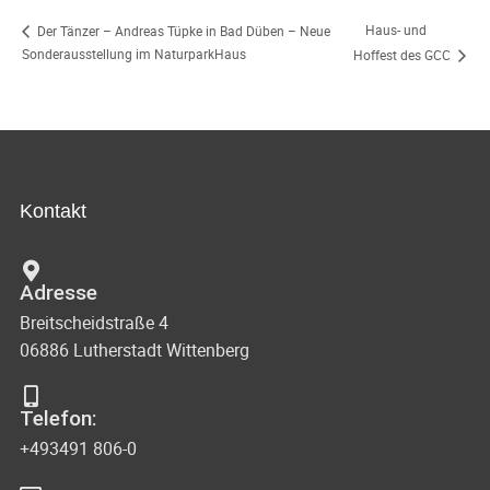
Haus- und
Der Tänzer – Andreas Tüpke in Bad Düben – Neue
Sonderausstellung im NaturparkHaus
Hoffest des GCC
Kontakt
Adresse
Breitscheidstraße 4
06886 Lutherstadt Wittenberg
Telefon:
+493491 806-0