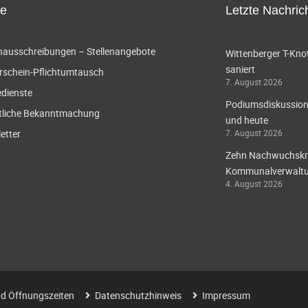
ce
Letzte Nachric
enausschreibungen – Stellenangebote
Wittenberger T-Knot
saniert
rschein-Pflichtumtausch
7. August 2026
edienste
Podiumsdiskussion 
tliche Bekanntmachung
und heute
etter
7. August 2026
Zehn Nachwuchskräf
Kommunalverwaltun
4. August 2026
d Öffnungszeiten
Datenschutzhinweis
Impressum