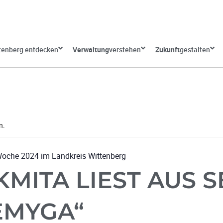
tenberg entdecken
Verwaltung
verstehen
Zukunft
gestalten
n.
 Woche 2024 im Landkreis Wittenberg
KMITA LIEST AUS 
EMYGA“