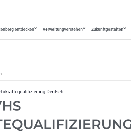
tenberg entdecken
Verwaltung
verstehen
Zukunft
gestalten
n.
hrkräftequalifizierung Deutsch
VHS
EQUALIFIZIERUN