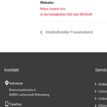
Website:
https://www.vhs-
st.de/neuigkeiten/daf-daz-lehrkraft
Interkultureller Frauenabend
Kontakt
Servi
Adresse
Stell
Breitscheidstraße 4
Führe
06886 Lutherstadt Wittenberg
Onlin
Telefon:
Öffen