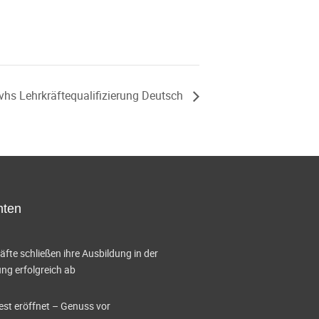
vhs Lehrkräftequalifizierung Deutsch
hten
te schließen ihre Ausbildung in der
g erfolgreich ab
est eröffnet – Genuss vor