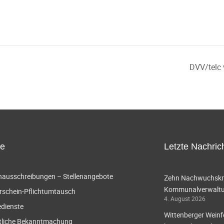
DVV/telc 
ce
Letzte Nachric
enausschreibungen – Stellenangebote
Zehn Nachwuchskräf
Kommunalverwaltun
rschein-Pflichtumtausch
4. August 2026
edienste
Wittenberger Weinf
tliche Bekanntmachung