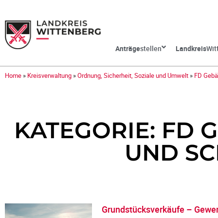
Anträge
stellen
Landkreis
Wit
Home
»
Kreisverwaltung
»
Ordnung, Sicherheit, Soziale und Umwelt
»
FD Gebä
KATEGORIE: FD 
UND S
Grundstücksverkäufe – Gewe