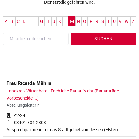
Dienststelle gefahren wird.
A
B
C
D
E
F
G
H
J
K
L
M
N
O
P
R
S
T
U
V
W
Z
Frau Ricarda Mählis
Landkreis Wittenberg - Fachliche Bauaufsicht (Bauanträge,
Vorbescheide ...)
Abteilungsleiterin
A2-24
03491 806-2808
Ansprechpartnerin für das Stadtgebiet von Jessen (Elster)