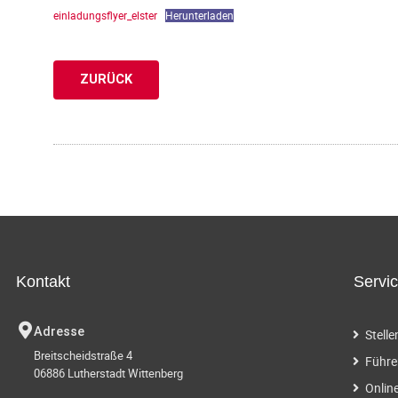
einladungsflyer_elster
Herunterladen
ZURÜCK
Kontakt
Servi
Adresse
Stell
Breitscheidstraße 4
Führe
06886 Lutherstadt Wittenberg
Onlin