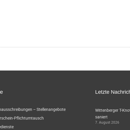
ce
Letzte Nachric
enausschreibungen – Stellenangebote
Wittenberger T-Knot
saniert
rschein-Pflichtumtausch
7. August 2026
edienste