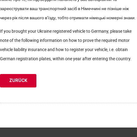
зареєструвати ваш транспортний засіб в Німеччині не пізніше ніж
через рік після вашого в’їзду, тобто отримати німецькі номерні знаки.
If you brought your Ukraine registered vehicle to Germany, please take
note of the following information on how to prove the required motor
vehicle liability insurance and how to register your vehicle, i.e. obtain
German registration plates, within one year after entering the country.
ZURÜCK