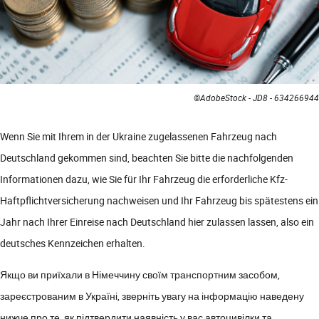
©AdobeStock - JD8 - 634266944
Wenn Sie mit Ihrem in der Ukraine zugelassenen Fahrzeug nach
Deutschland gekommen sind, beachten Sie bitte die nachfolgenden
Informationen dazu, wie Sie für Ihr Fahrzeug die erforderliche Kfz-
Haftpflichtversicherung nachweisen und Ihr Fahrzeug bis spätestens ein
Jahr nach Ihrer Einreise nach Deutschland hier zulassen lassen, also ein
deutsches Kennzeichen erhalten.
Якщо ви приїхали в Німеччину своїм транспортним засобом,
зареєстрованим в Україні, зверніть увагу на інформацію наведену
нижче про те, як підтвердити наявність у вас автоцивілки та