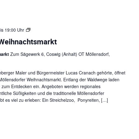
W
is
19:00 Uhr
e
-Weihnachtsmarkt
i
h
markt
Zum Sägewerk 6, Coswig (Anhalt) OT Möllensdorf,
n
a
c
enberger Maler und Bürgermeister Lucas Cranach gehörte, öffnet
h
öllensdorfer Weihnachtsmarkt. Entlang der Waldwege laden
t
de zum Entdecken ein. Angeboten werden regionales
e
iche Süßigkeiten und die traditionelle Möllensdorfer
n
t es viel zu erleben: Ein Streichelzoo, Ponyreiten, […]
2
0
2
5