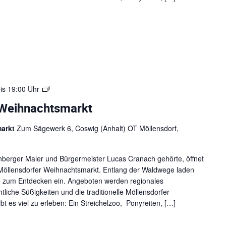
2
0
2
5
W
is
19:00 Uhr
e
-Weihnachtsmarkt
i
h
markt
Zum Sägewerk 6, Coswig (Anhalt) OT Möllensdorf,
n
a
c
enberger Maler und Bürgermeister Lucas Cranach gehörte, öffnet
h
öllensdorfer Weihnachtsmarkt. Entlang der Waldwege laden
t
de zum Entdecken ein. Angeboten werden regionales
e
iche Süßigkeiten und die traditionelle Möllensdorfer
n
t es viel zu erleben: Ein Streichelzoo, Ponyreiten, […]
2
0