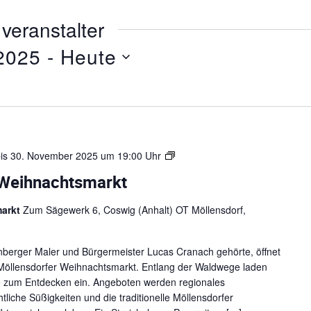
l
s
veranstalter
e
i
2025
 - 
Heute
t
e
W
is
30. November 2025 um 19:00 Uhr
e
-Weihnachtsmarkt
i
h
markt
Zum Sägewerk 6, Coswig (Anhalt) OT Möllensdorf,
n
a
c
enberger Maler und Bürgermeister Lucas Cranach gehörte, öffnet
h
öllensdorfer Weihnachtsmarkt. Entlang der Waldwege laden
t
de zum Entdecken ein. Angeboten werden regionales
e
iche Süßigkeiten und die traditionelle Möllensdorfer
n