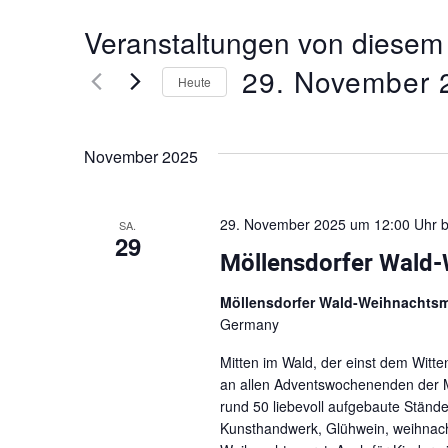
Veranstaltungen von diesem 
29. November 
Heute
D
a
November 2025
t
u
m
29. November 2025 um 12:00 Uhr
b
SA.
w
29
ä
Möllensdorfer Wald
h
l
Möllensdorfer Wald-Weihnachts
e
Germany
n
Mitten im Wald, der einst dem Witt
.
an allen Adventswochenenden der M
rund 50 liebevoll aufgebaute Stän
Kunsthandwerk, Glühwein, weihnachtl