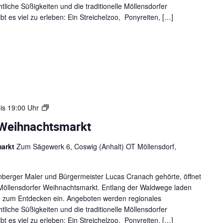
e
iche Süßigkeiten und die traditionelle Möllensdorfer
n
t es viel zu erleben: Ein Streichelzoo, Ponyreiten, […]
2
0
2
5
W
is
19:00 Uhr
e
-Weihnachtsmarkt
i
h
markt
Zum Sägewerk 6, Coswig (Anhalt) OT Möllensdorf,
n
a
c
enberger Maler und Bürgermeister Lucas Cranach gehörte, öffnet
h
öllensdorfer Weihnachtsmarkt. Entlang der Waldwege laden
t
de zum Entdecken ein. Angeboten werden regionales
e
iche Süßigkeiten und die traditionelle Möllensdorfer
n
t es viel zu erleben: Ein Streichelzoo, Ponyreiten, […]