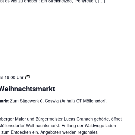
t es viel zu erleben: Ein Streichelzoo, Ponyreiten, […]
2
0
2
5
W
is
19:00 Uhr
e
-Weihnachtsmarkt
i
h
markt
Zum Sägewerk 6, Coswig (Anhalt) OT Möllensdorf,
n
a
c
enberger Maler und Bürgermeister Lucas Cranach gehörte, öffnet
h
öllensdorfer Weihnachtsmarkt. Entlang der Waldwege laden
t
de zum Entdecken ein. Angeboten werden regionales