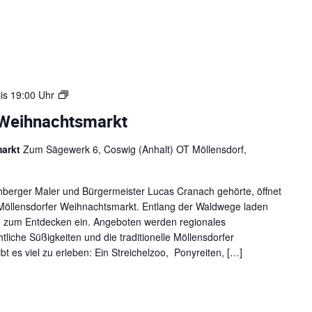
2
5
W
is
19:00 Uhr
e
-Weihnachtsmarkt
i
h
markt
Zum Sägewerk 6, Coswig (Anhalt) OT Möllensdorf,
n
a
c
enberger Maler und Bürgermeister Lucas Cranach gehörte, öffnet
h
öllensdorfer Weihnachtsmarkt. Entlang der Waldwege laden
t
de zum Entdecken ein. Angeboten werden regionales
e
iche Süßigkeiten und die traditionelle Möllensdorfer
n
t es viel zu erleben: Ein Streichelzoo, Ponyreiten, […]
2
0
2
5