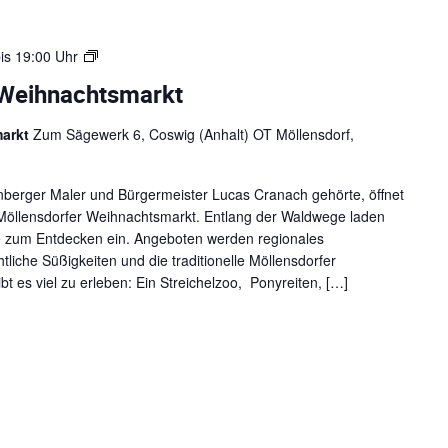
W
is
19:00 Uhr
e
-Weihnachtsmarkt
i
h
markt
Zum Sägewerk 6, Coswig (Anhalt) OT Möllensdorf,
n
a
c
enberger Maler und Bürgermeister Lucas Cranach gehörte, öffnet
h
öllensdorfer Weihnachtsmarkt. Entlang der Waldwege laden
t
de zum Entdecken ein. Angeboten werden regionales
e
iche Süßigkeiten und die traditionelle Möllensdorfer
n
t es viel zu erleben: Ein Streichelzoo, Ponyreiten, […]
2
0
2
5