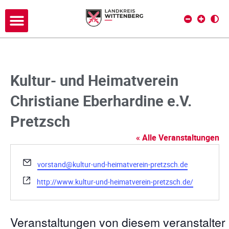
Kultur- und Heimatverein
Christiane Eberhardine e.V.
Pretzsch
« Alle Veranstaltungen
E
vorstand@kultur-und-heimatverein-pretzsch.de
m
W
http://www.kultur-und-heimatverein-pretzsch.de/
a
e
i
b
l
s
Veranstaltungen von diesem veranstalter
e