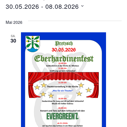
i
30.05.2026
 - 
08.08.2026
t
D
e
a
Mai 2026
t
u
SA.
30
m
w
ä
h
l
e
n
.