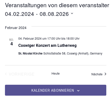
n
s
Veranstaltungen von diesem veranstalter
e
i
04.02.2024
 - 
08.08.2026
t
D
e
a
Februar 2024
t
u
04. Februar 2024 um 17:00 Uhr
bis
18:00 Uhr
SO.
4
m
Coswiger Konzert am Lutherweg
w
St. Nicolai Kirche
Schloßstraße 58, Coswig (Anhalt), Germany
ä
h
l
e
VERANSTALTUNGEN
VORHERIGE
Heute
Veran
Nächste
n
.
KALENDER ABONNIEREN