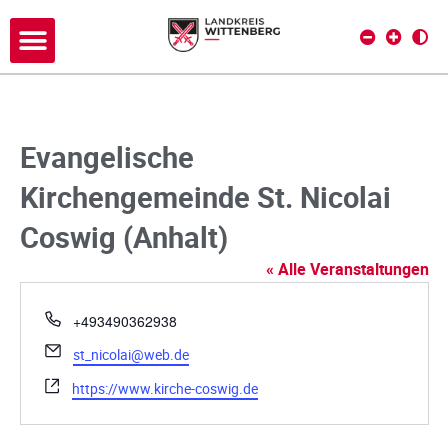
Evangelische
Kirchengemeinde St. Nicolai
Coswig (Anhalt)
« Alle Veranstaltungen
T
+493490362938
e
E
st_nicolai@web.de
l
m
e
W
https://www.kirche-coswig.de
a
f
e
i
o
b
l