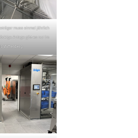
träger muss einmal jährlich
töckige Anlage gibt es nur im
s Wittenberg.