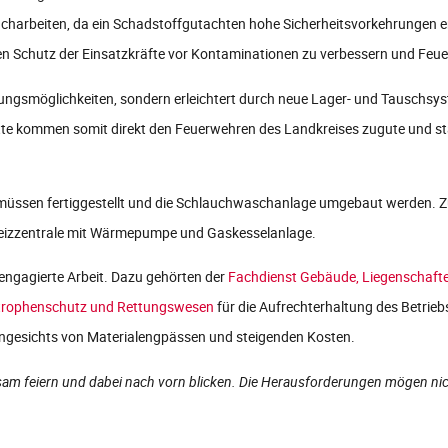
ucharbeiten, da ein Schadstoffgutachten hohe Sicherheitsvorkehrungen er
den Schutz der Einsatzkräfte vor Kontaminationen zu verbessern und Feu
Übungsmöglichkeiten, sondern erleichtert durch neue Lager- und Tauschsy
itte kommen somit direkt den Feuerwehren des Landkreises zugute und st
n müssen fertiggestellt und die Schlauchwaschanlage umgebaut werden. Z
Heizzentrale mit Wärmepumpe und Gaskesselanlage.
 engagierte Arbeit. Dazu gehörten der
Fachdienst Gebäude, Liegenschaft
strophenschutz und Rettungswesen
für die Aufrechterhaltung des Betri
ät angesichts von Materialengpässen und steigenden Kosten.
m feiern und dabei nach vorn blicken. Die Herausforderungen mögen nic