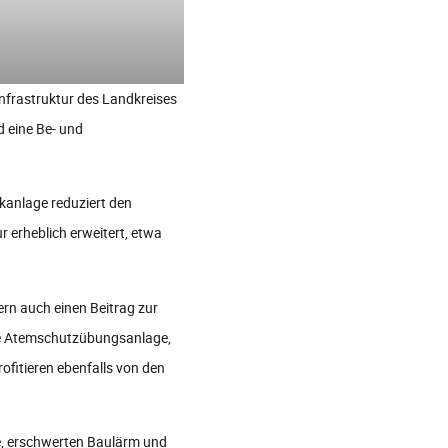
Infrastruktur des Landkreises
 eine Be- und
kanlage reduziert den
 erheblich erweitert, etwa
ern auch einen Beitrag zur
rte Atemschutzübungsanlage,
ofitieren ebenfalls von den
de, erschwerten Baulärm und