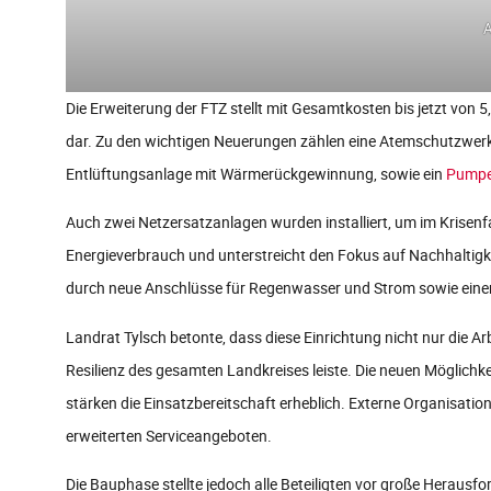
A
Die Erweiterung der FTZ stellt mit Gesamtkosten bis jetzt von 5
dar. Zu den wichtigen Neuerungen zählen eine Atemschutzwerk
Entlüftungsanlage mit Wärmerückgewinnung, sowie ein
Pumpe
Auch zwei Netzersatzanlagen wurden installiert, um im Krisenf
Energieverbrauch und unterstreicht den Fokus auf Nachhaltigkei
durch neue Anschlüsse für Regenwasser und Strom sowie einen 
Landrat Tylsch betonte, dass diese Einrichtung nicht nur die A
Resilienz des gesamten Landkreises leiste. Die neuen Möglich
stärken die Einsatzbereitschaft erheblich. Externe Organisatio
erweiterten Serviceangeboten.
Die Bauphase stellte jedoch alle Beteiligten vor große Heraus