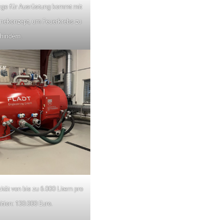
age für Ausrüstung kommt mit
nekonzept, um Feuerkrebs zu
hindern.
ät von bis zu 6.000 Litern pro
ition: 130.000 Euro.