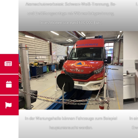
Atemschutzwerkstatt: Schwarz-Weiß-Trennung, Be-
L
und Entlüftungsanlage mit Wärmerückgewinnung,
Investitionen von rund 680.000 Euro.
In der Wartungshalle können Fahrzeuge zum Beispiel
In e
hauptuntersucht werden.
Erw