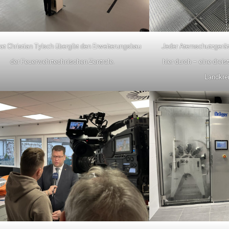
at Christian Tylsch übergibt den Erweiterungsbau
Jeder Atemschutzgeräte
der Feuerwehrtechnischen Zentrale.
hier durch – eine dreis
Landkrei