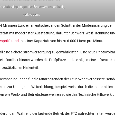
rbeitsbedingungen der Feuerwehr nachhaltig
verbessern.
,4 Millionen Euro einen entscheidenden Schritt in der Modernisierung der 
statt mit modernster Ausstattung, darunter Schwarz-Weiß-Trennung und
nprüfstand
mit einer Kapazität von bis zu 6.000 Litern pro Minute.
all eine sichere Stromversorgung zu gewährleisten. Eine neue Photovoltai
t. Darüber hinaus wurden die Prüfplätze und die allgemeine Infrastruktur
zusätzlichen Hallenteil.
rbeitsbedingungen für die Mitarbeitenden der Feuerwehr verbessere, sond
keiten zur Übung und Weiterbildung, beispielsweise durch die modernisie
nen wie Werk- und Betriebsfeuerwehren sowie das Technische Hilfswerk pr
forderungen. Während der laufende Betrieb der FTZ aufrechterhalten wur