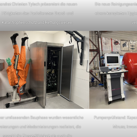
andrat Christian Tylsch präsentiert die neuen
Die neue Reinigungsanl
Fähigkeiten des Fachdienstes Brand- und
einem kompletten Hygie
Katastrophenschutz und Rettungswesen.
ver
iner umfassenden Bauphase wurden wesentliche
Pumpenprüfstand: Kapazit
eiterungen und Modernisierungen realisiert, die
Minute; Invest
sowohl die Einsatzfähigkeit als auch die