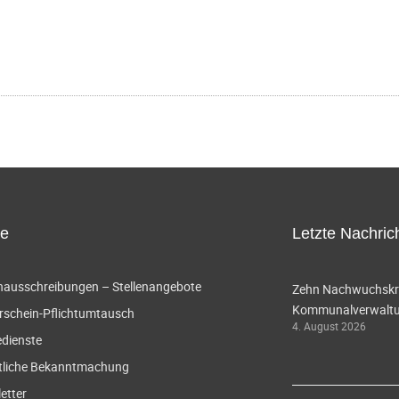
ce
Letzte Nachric
enausschreibungen – Stellenangebote
Zehn Nachwuchskräf
Kommunalverwaltun
rschein-Pflichtumtausch
4. August 2026
edienste
tliche Bekanntmachung
etter