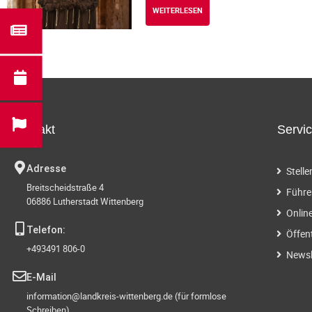
WEITERLESEN
Kontakt
Servi
Adresse
Stell
Breitscheidstraße 4
Führe
06886 Lutherstadt Wittenberg
Onlin
Telefon:
Öffen
+493491 806-0
Newsl
E-Mail
information@landkreis-wittenberg.de (für formlose
Schreiben)