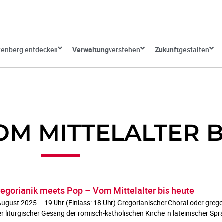
tenberg entdecken
Verwaltung
verstehen
Zukunft
gestalten
M MITTELALTER B
orianik meets Pop – Vom Mittelalter bis heute
ugust 2025 – 19 Uhr (Einlass: 18 Uhr) Gregorianischer Choral oder grego
er liturgischer Gesang der römisch-katholischen Kirche in lateinischer Spr