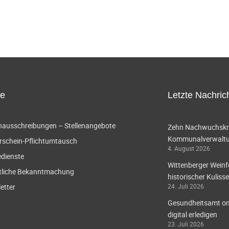
ce
Letzte Nachric
enausschreibungen – Stellenangebote
Zehn Nachwuchskräf
Kommunalverwaltun
rschein-Pflichtumtausch
4. August 2026
edienste
Wittenberger Weinf
tliche Bekanntmachung
historischer Kulisse
etter
24. Juli 2026
Gesundheitsamt onl
digital erledigen
23. Juli 2026