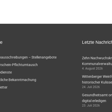
ce
Letzte Nachric
enausschreibungen – Stellenangebote
Zehn Nachwuchskräf
Kommunalverwaltun
rschein-Pflichtumtausch
4. August 2026
edienste
Wittenberger Weinf
tliche Bekanntmachung
historischer Kulisse
etter
24. Juli 2026
Gesundheitsamt onl
digital erledigen
23. Juli 2026