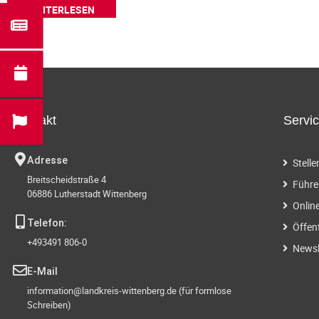
WEITERLESEN
Kontakt
Servi
Adresse
Stell
Breitscheidstraße 4
Führe
06886 Lutherstadt Wittenberg
Onlin
Telefon:
Öffen
+493491 806-0
Newsl
E-Mail
information@landkreis-wittenberg.de (für formlose
Schreiben)