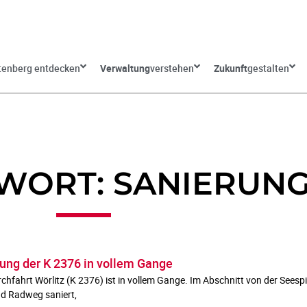
tenberg entdecken
Verwaltung
verstehen
Zukunft
gestalten
WORT: SANIERUN
rung der K 2376 in vollem Gange
chfahrt Wörlitz (K 2376) ist in vollem Gange. Im Abschnitt von der See
nd Radweg saniert,