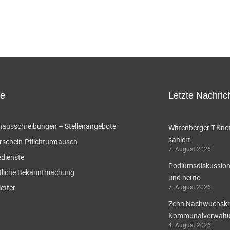
ce
Letzte Nachric
enausschreibungen – Stellenangebote
Wittenberger T-Knot
saniert
rschein-Pflichtumtausch
7. August 2026
edienste
Podiumsdiskussion 
tliche Bekanntmachung
und heute
etter
7. August 2026
Zehn Nachwuchskräf
Kommunalverwaltun
4. August 2026