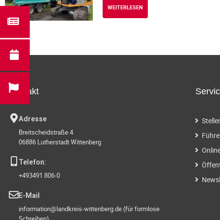
WEITERLESEN
Kontakt
Servi
Adresse
Stell
Breitscheidstraße 4
Führe
06886 Lutherstadt Wittenberg
Onlin
Telefon:
Öffen
+493491 806-0
Newsl
E-Mail
information@landkreis-wittenberg.de (für formlose
Schreiben)