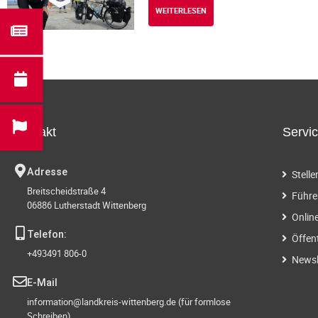
WEITERLESEN
Kontakt
Servi
Adresse
Stell
Breitscheidstraße 4
Führe
06886 Lutherstadt Wittenberg
Onlin
Telefon:
Öffen
+493491 806-0
Newsl
E-Mail
information@landkreis-wittenberg.de (für formlose
Schreiben)