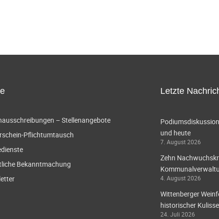
ce
Letzte Nachric
enausschreibungen – Stellenangebote
Podiumsdiskussion 
und heute
rschein-Pflichtumtausch
7. August 2026
edienste
Zehn Nachwuchskräf
tliche Bekanntmachung
Kommunalverwaltun
etter
4. August 2026
Wittenberger Weinf
historischer Kulisse
24. Juli 2026