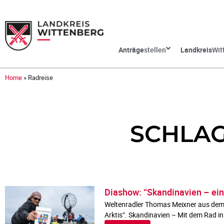
Anträge
stellen
Landkreis
Wit
Home
»
Radreise
SCHLAG
Diashow: “Skandinavien – eine
Weltenradler Thomas Meixner aus dem La
Arktis”. Skandinavien – Mit dem Rad in 