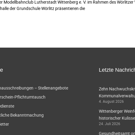
r Modellbahnclub Lutherstadt Wittenberg e. V. im Rahmen des Wörlitzer 
halle der Grundschule Wörlitz präsentieren die
ce
Letzte Nachric
enausschreibungen – Stellenangebote
Zehn Nachwuchskräf
Kommunalverwaltun
rschein-Pflichtumtausch
4. August 2026
edienste
Wittenberger Weinf
tliche Bekanntmachung
historischer Kulisse
etter
24. Juli 2026
Gesundheitsamt onl