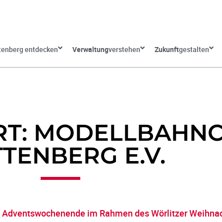
tenberg entdecken
Verwaltung
verstehen
Zukunft
gestalten
T: MODELLBAHN
TENBERG E.V.
. Adventswochenende im Rahmen des Wörlitzer Weihna