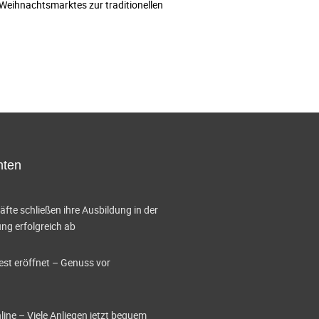
Weihnachtsmarktes zur traditionellen
hten
te schließen ihre Ausbildung in der
g erfolgreich ab
est eröffnet – Genuss vor
ine – Viele Anliegen jetzt bequem