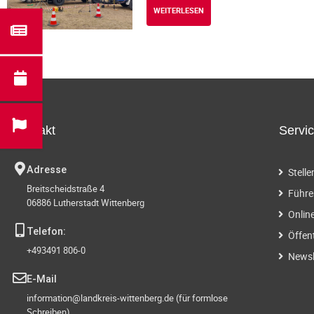
WEITERLESEN
Kontakt
Servi
Adresse
Stell
Breitscheidstraße 4
Führe
06886 Lutherstadt Wittenberg
Onlin
Telefon:
Öffen
+493491 806-0
Newsl
E-Mail
information@landkreis-wittenberg.de (für formlose
Schreiben)