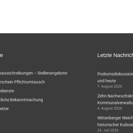
ce
Letzte Nachric
enausschreibungen – Stellenangebote
Podiumsdiskussion 
und heute
rschein-Pflichtumtausch
7. August 2026
edienste
Zehn Nachwuchskräf
tliche Bekanntmachung
Kommunalverwaltun
etter
4. August 2026
Wittenberger Weinf
historischer Kulisse
24. Juli 2026