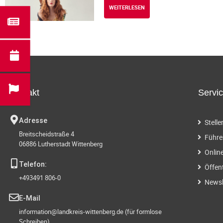
WEITERLESEN
Kontakt
Servi
Adresse
Stell
Breitscheidstraße 4
Führe
06886 Lutherstadt Wittenberg
Onlin
Telefon:
Öffen
+493491 806-0
Newsl
E-Mail
information@landkreis-wittenberg.de (für formlose
Schreiben)