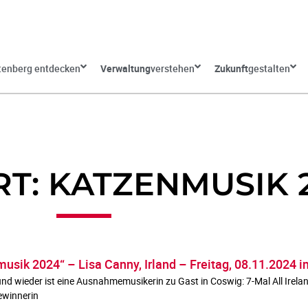
tenberg entdecken
Verwaltung
verstehen
Zukunft
gestalten
T: KATZENMUSIK 
usik 2024“ – Lisa Canny, Irland – Freitag, 08.11.2024 
 und wieder ist eine Ausnahmemusikerin zu Gast in Coswig: 7-Mal All Ire
ewinnerin