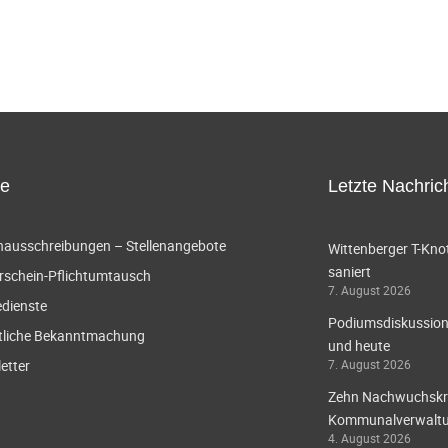
ce
Letzte Nachric
enausschreibungen – Stellenangebote
Wittenberger T-Knot
saniert
rschein-Pflichtumtausch
7. August 2026
edienste
Podiumsdiskussion 
tliche Bekanntmachung
und heute
etter
7. August 2026
Zehn Nachwuchskräf
Kommunalverwaltun
4. August 2026