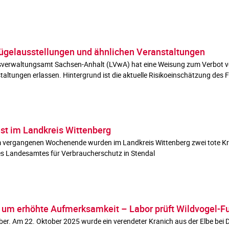
lügelausstellungen und ähnlichen Veranstaltungen
verwaltungsamt Sachsen-Anhalt (LVwA) hat eine Weisung zum Verbot vo
ltungen erlassen. Hintergrund ist die aktuelle Risikoeinschätzung des Fri
est im Landkreis Wittenberg
m vergangenen Wochenende wurden im Landkreis Wittenberg zwei tote Kr
s Landesamtes für Verbraucherschutz in Stendal
t um erhöhte Aufmerksamkeit – Labor prüft Wildvogel-Fun
ber. Am 22. Oktober 2025 wurde ein verendeter Kranich aus der Elbe bei