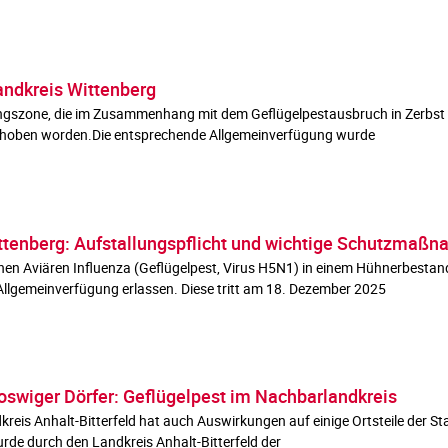
andkreis Wittenberg
gszone, die im Zusammenhang mit dem Geflügelpestausbruch in Zerbst e
fgehoben worden.Die entsprechende Allgemeinverfügung wurde
ittenberg: Aufstallungspflicht und wichtige Schutzmaß
 Aviären Influenza (Geflügelpest, Virus H5N1) in einem Hühnerbestand 
 Allgemeinverfügung erlassen. Diese tritt am 18. Dezember 2025
swiger Dörfer: Geflügelpest im Nachbarlandkreis
reis Anhalt-Bitterfeld hat auch Auswirkungen auf einige Ortsteile der S
de durch den Landkreis Anhalt-Bitterfeld der