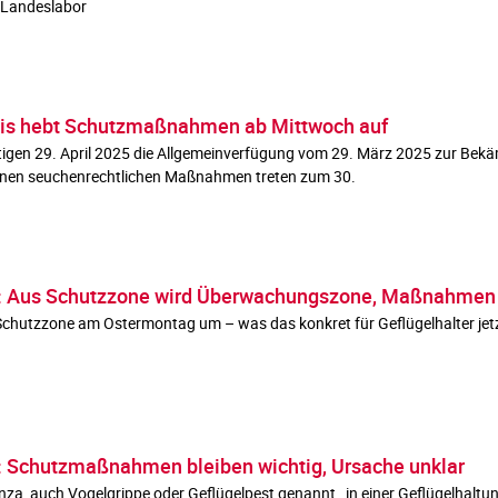
s Landeslabor
eis hebt Schutzmaßnahmen ab Mittwoch auf
tigen 29. April 2025 die Allgemeinverfügung vom 29. März 2025 zur Bekä
denen seuchenrechtlichen Maßnahmen treten zum 30.
il: Aus Schutzzone wird Überwachungszone, Maßnahmen
Schutzzone am Ostermontag um – was das konkret für Geflügelhalter jet
l: Schutzmaßnahmen bleiben wichtig, Ursache unklar
za, auch Vogelgrippe oder Geflügelpest genannt, in einer Geflügelhaltun