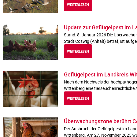
WEITERLESEN
Update zur Geflügelpest im L
Stand: 8. Januar 2026 Die Überwachun
Stadt Coswig (Anhalt) betraf, ist au
WEITERLESEN
Geflügelpest im Landkreis W
Nach dem Nachweis der hochpathogenen
Wittenberg eine tierseuchenrechtliche
WEITERLESEN
Überwachungszone berührt Co
Der Ausbruch der Geflügelpest im Landk
Wittenberg. Am 27. November 2025 wur