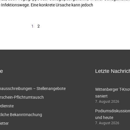
 Infektionswege. Eine konkrete Ursache kann jedoch
1
2
ce
Letzte Nachric
enausschreibungen – Stellenangebote
Wittenberger T-Knot
saniert
rschein-Pflichtumtausch
7. August 2026
edienste
Podiumsdiskussion 
tliche Bekanntmachung
und heute
etter
7. August 2026