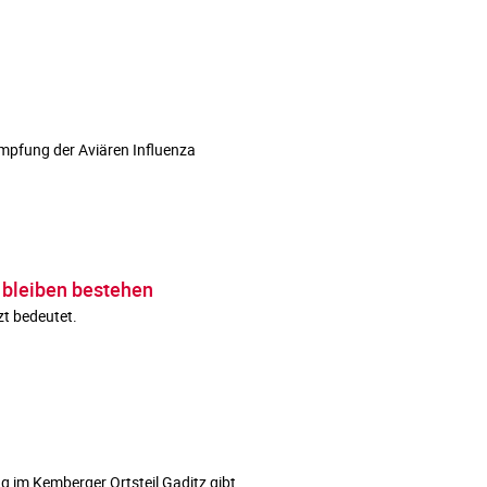
mpfung der Aviären Influenza
 bleiben bestehen
zt bedeutet.
g im Kemberger Ortsteil Gaditz gibt