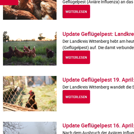
Geflügelpest (Aviäre Influenza) an da
WEITERLESEN
Update Geflügelpest: Landkr
Der Landkreis Wittenberg hebt am heu
(Geflügelpest) auf. Die damit verbun
WEITERLESEN
Update Geflügelpest 19. Apr
Der Landkreis Wittenberg wandelt die 
WEITERLESEN
Update Geflügelpest 16. Apri
Nach dem Ausbruch der Aviären Influen