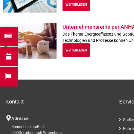
WEITERLESEN
Unternehmensreihe per ANHA
Das Thema Energieeffizienz und Gebäu
Technologien und Prozesse können Unt
WEITERLESEN
Kontakt
Servi
Adresse
Stell
Breitscheidstraße 4
Führe
06886 Lutherstadt Wittenberg