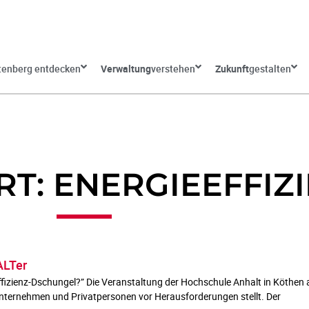
tenberg entdecken
Verwaltung
verstehen
Zukunft
gestalten
T: ENERGIEEFFIZ
ALTer
effizienz-Dschungel?” Die Veranstaltung der Hochschule Anhalt in Köth
 Unternehmen und Privatpersonen vor Herausforderungen stellt. Der