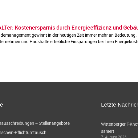
LTer: Kostenersparnis durch Energieeffizienz und Ge
demanagement gewinnt in der heutigen Zeit immer mehr an Bedeutung. D
ernehmen und Haushalte erhebliche Einsparungen bei ihren Energiekost
ce
Letzte Nachric
enausschreibungen – Stellenangebote
Wittenberger T-Knot
saniert
rschein-Pflichtumtausch
7. August 2026