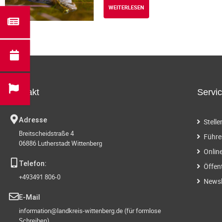
WEITERLESEN
Kontakt
Servi
Adresse
Stell
Breitscheidstraße 4
Führe
06886 Lutherstadt Wittenberg
Onlin
Telefon:
Öffen
+493491 806-0
Newsl
E-Mail
information@landkreis-wittenberg.de (für formlose
Schreiben)