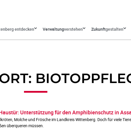
tenberg entdecken
Verwaltung
verstehen
Zukunft
gestalten
RT: BIOTOPPFLE
 Haustür: Unterstützung für den Amphibienschutz in Ass
kröten, Molche und Frösche im Landkreis Wittenberg. Doch für viele Tiere 
aßen überqueren müssen.