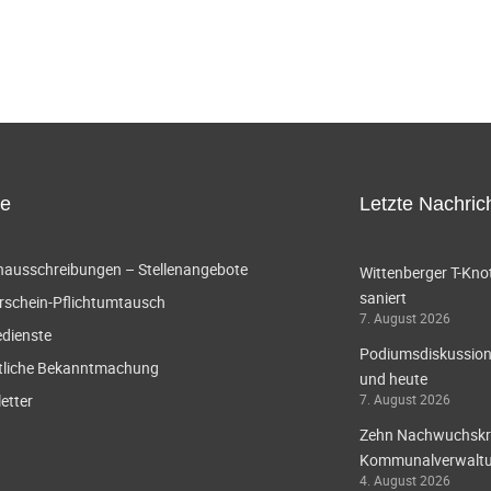
ce
Letzte Nachric
enausschreibungen – Stellenangebote
Wittenberger T-Knot
saniert
rschein-Pflichtumtausch
7. August 2026
edienste
Podiumsdiskussion 
tliche Bekanntmachung
und heute
etter
7. August 2026
Zehn Nachwuchskräf
Kommunalverwaltun
4. August 2026