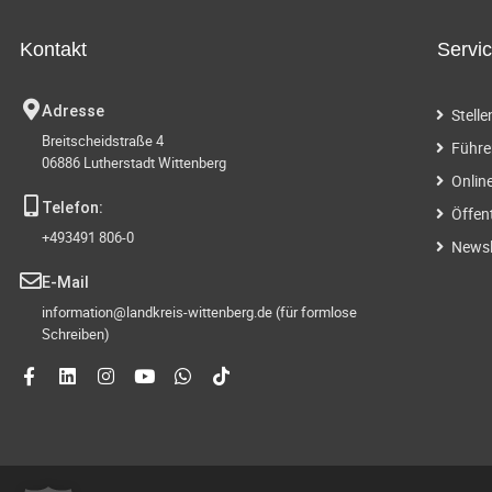
Kontakt
Servi
Adresse
Stell
Breitscheidstraße 4
Führe
06886 Lutherstadt Wittenberg
Onlin
Telefon:
Öffen
+493491 806-0
Newsl
E-Mail
information@landkreis-wittenberg.de (für formlose
Schreiben)