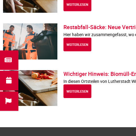
WEITERLESEN
Restabfall-Säcke: Neue Vertr
Hier haben wir zusammengefasst, wo es
WEITERLESEN
Wichtiger Hinweis: Biomüll-E
In diesen Ortsteilen von Lutherstadt W
WEITERLESEN