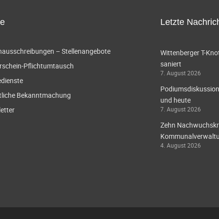
ce
Letzte Nachric
enausschreibungen – Stellenangebote
Wittenberger T-Knot
saniert
rschein-Pflichtumtausch
7. August 2026
edienste
Podiumsdiskussion 
tliche Bekanntmachung
und heute
etter
7. August 2026
Zehn Nachwuchskräf
Kommunalverwaltun
4. August 2026