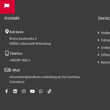
Kontakt
Servi
Adresse
Stell
Breitscheidstraße 4
Führe
06886 Lutherstadt Wittenberg
Onlin
Telefon:
Öffen
+493491 806-0
Newsl
E-Mail
information@landkreis-wittenberg.de (für formlose
Schreiben)