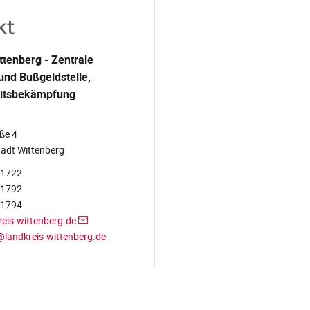
kt
ttenberg - Zentrale
und Bußgeldstelle,
itsbekämpfung
ße 4
adt Wittenberg
-1722
-1792
-1794
eis-wittenberg.de
landkreis-wittenberg.de