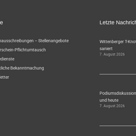
ce
Letzte Nachric
enausschreibungen – Stellenangebote
Wittenberger T-Knot
saniert
rschein-Pflichtumtausch
7. August 2026
edienste
tliche Bekanntmachung
etter
Podiumsdiskussion 
und heute
7. August 2026