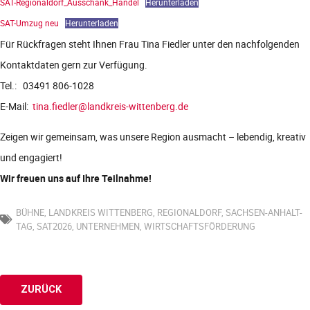
SAT-Regionaldorf_Ausschank_Handel
Herunterladen
SAT-Umzug neu
Herunterladen
Für Rückfragen steht Ihnen Frau Tina Fiedler unter den nachfolgenden
Kontaktdaten gern zur Verfügung.
Tel.: 03491 806-1028
E-Mail:
tina.fiedler@landkreis-wittenberg.de
Zeigen wir gemeinsam, was unsere Region ausmacht – lebendig, kreativ
und engagiert!
Wir freuen uns auf Ihre Teilnahme!
BÜHNE
,
LANDKREIS WITTENBERG
,
REGIONALDORF
,
SACHSEN-ANHALT-
TAG
,
SAT2026
,
UNTERNEHMEN
,
WIRTSCHAFTSFÖRDERUNG
ZURÜCK