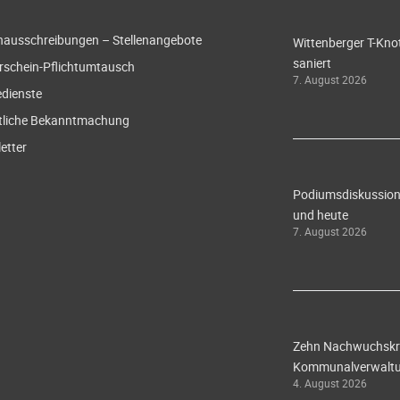
enausschreibungen – Stellenangebote
Wittenberger T-Knot
saniert
rschein-Pflichtumtausch
7. August 2026
edienste
tliche Bekanntmachung
etter
Podiumsdiskussion 
und heute
7. August 2026
Zehn Nachwuchskräf
Kommunalverwaltun
4. August 2026